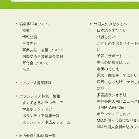
協会(MIA)について
外国人のみなさまへ
概要
日本語を学びたい
情報公開
相談したい
事業内容
こどもの学習をサポート
い
事業共催・後援について
子育てサポート
国際交流事業補助金交付
生活の情報がほしい
寄付金について
老後のそなえ
沿革
通訳・翻訳をしてほしい
病気になった時・ケガし
イベント&講座情報
防災
多言語ラジオ番組
ボランティア募集・情報
在住外国人向けニュース
すぐできるボランティア
（MIA Calendar）
学生ボランティア
ボランティアしたい
ボランティア情報一覧
MIA外国人会員になりま
ボランティア申込みフォーム
MIA外国人会員申込みフ
MIA会員活動情報一覧