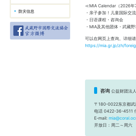
≪MIA Calendar（20
防灾信息
・亲子参加！儿童国际交流
・日语课程・咨询会
・MIA及其他团体・武藏
可以在网页上查询。详细请
https://mia.gr.jp/zh/forei
咨询
公益财团法人
〒180-0022东京都武
电话 0422-36-4511 
E-mail:
mia@coral.ocn
开放日：周二～周六 