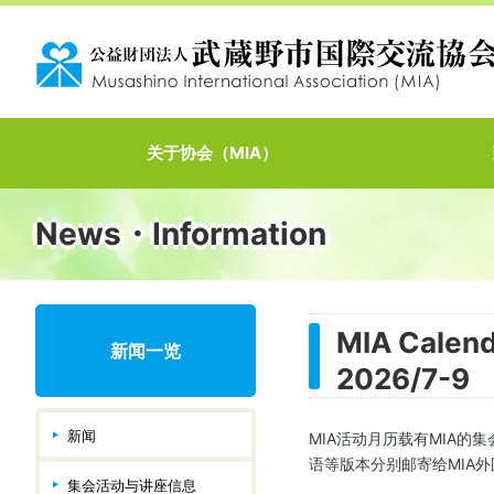
关于协会（MIA）
News・Information
MIA Ca
新闻一览
2026/7-9
新闻
MIA活动月历载有MIA
语等版本分别邮寄给MIA外
集会活动与讲座信息