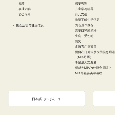
概要
想要咨询
事业内容
儿童学习辅导
协会沿革
育儿支援
希望了解生活信息
为老后作准备
集会活动与讲座信息
需要口译或笔译
生病、受伤时
防灾
多语言广播节目
面向在日外籍朋友的信息通讯
（MIA月历）
希望成为志愿者！
想成为MIA的外籍会员吗？
MIA外籍会员申请栏
日本語（にほんご）