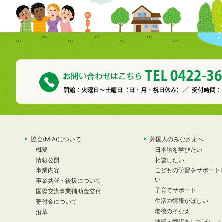
協会(MIA)について
外国人のみなさまへ
概要
日本語を学びたい
情報公開
相談したい
事業内容
こどもの学習をサポート
い
事業共催・後援について
子育てサポート
国際交流事業補助金交付
生活の情報がほしい
寄付金について
老後のそなえ
沿革
通訳・翻訳をしてほしい