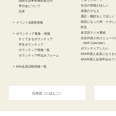
国際交流事業補助金交付
生活の情報がほしい
寄付金について
老後のそなえ
沿革
通訳・翻訳をしてほしい
病気になった時・ケガし
イベント&講座情報
防災
多言語ラジオ番組
ボランティア募集・情報
在住外国人向けニュース
すぐできるボランティア
（MIA Calendar）
学生ボランティア
ボランティアしたい
ボランティア情報一覧
MIA外国人会員になりま
ボランティア申込みフォーム
MIA外国人会員申込みフ
MIA会員活動情報一覧
日本語（にほんご）