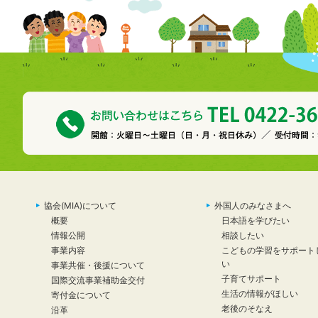
協会(MIA)について
外国人のみなさまへ
概要
日本語を学びたい
情報公開
相談したい
事業内容
こどもの学習をサポート
い
事業共催・後援について
子育てサポート
国際交流事業補助金交付
生活の情報がほしい
寄付金について
老後のそなえ
沿革