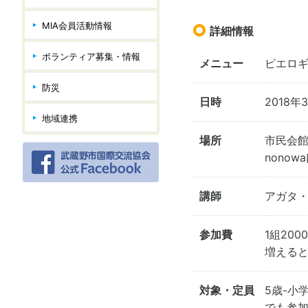
MIA会員活動情報
詳細情報
ボランティア募集・情報
メニュー
ピエロ
防災
日時
2018年3
地域連携
場所
市民会館
nono
講師
アガタ・
参加費
1組200
増えると5
対象・定員
5歳-小
でも参加