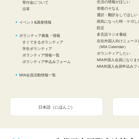
生活の情報がほしい
寄付金について
老後のそなえ
沿革
通訳・翻訳をしてほしい
病気になった時・ケガし
イベント&講座情報
防災
多言語ラジオ番組
ボランティア募集・情報
在住外国人向けニュース
すぐできるボランティア
（MIA Calendar）
学生ボランティア
ボランティアしたい
ボランティア情報一覧
MIA外国人会員になりま
ボランティア申込みフォーム
MIA外国人会員申込みフ
MIA会員活動情報一覧
日本語（にほんご）