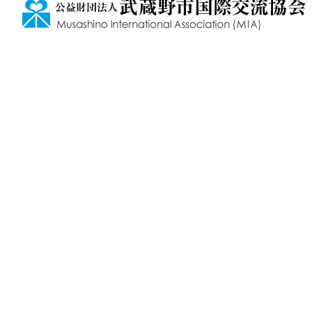
1
/
2
の
ス
テ
ッ
プ、