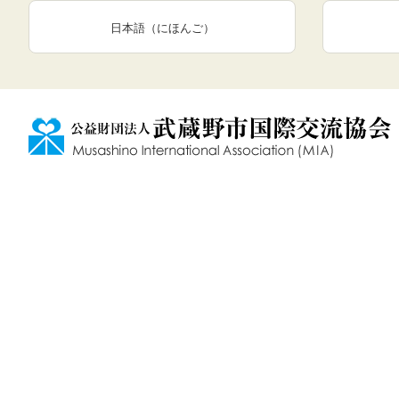
日本語（にほんご）
1
/
2
の
ス
テ
ッ