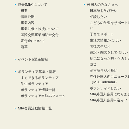
協会(MIA)について
外国人のみなさまへ
概要
日本語を学びたい
情報公開
相談したい
事業内容
こどもの学習をサポート
い
事業共催・後援について
子育てサポート
国際交流事業補助金交付
生活の情報がほしい
寄付金について
老後のそなえ
沿革
通訳・翻訳をしてほしい
病気になった時・ケガし
イベント&講座情報
防災
多言語ラジオ番組
ボランティア募集・情報
在住外国人向けニュース
すぐできるボランティア
（MIA Calendar）
学生ボランティア
ボランティアしたい
ボランティア情報一覧
MIA外国人会員になりま
ボランティア申込みフォーム
MIA外国人会員申込みフ
MIA会員活動情報一覧