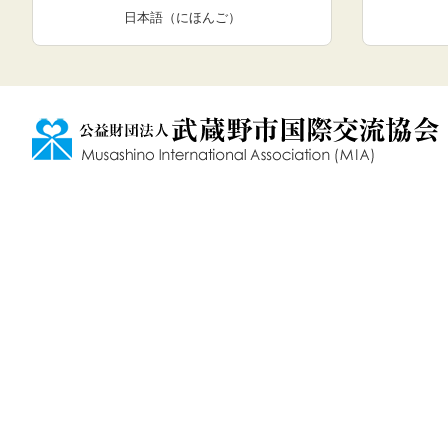
日本語（にほんご）
1
/
2
の
ス
テ
ッ
プ、