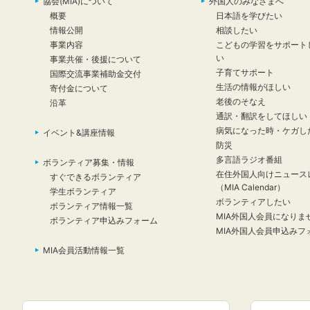
協会(MIA)について
外国人のみなさまへ
概要
日本語を学びたい
情報公開
相談したい
事業内容
こどもの学習をサポート
い
事業共催・後援について
子育てサポート
国際交流事業補助金交付
生活の情報がほしい
寄付金について
老後のそなえ
沿革
通訳・翻訳をしてほしい
病気になった時・ケガし
イベント&講座情報
防災
多言語ラジオ番組
ボランティア募集・情報
在住外国人向けニュース
すぐできるボランティア
（MIA Calendar）
学生ボランティア
ボランティアしたい
ボランティア情報一覧
MIA外国人会員になりま
ボランティア申込みフォーム
MIA外国人会員申込みフ
MIA会員活動情報一覧