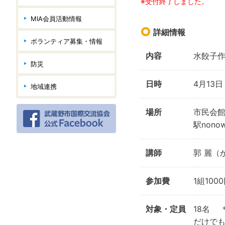
※受付終了しました。
MIA会員活動情報
詳細情報
ボランティア募集・情報
内容
水餃子
防災
日時
4月13日（
地域連携
場所
市民会館
駅non
講師
郭 麗（
参加費
1組100
対象・定員
18名 
だけで