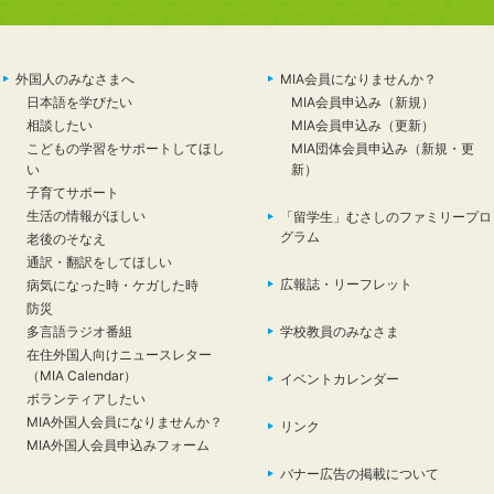
外国人のみなさまへ
MIA会員になりませんか？
日本語を学びたい
MIA会員申込み（新規）
相談したい
MIA会員申込み（更新）
こどもの学習をサポートしてほし
MIA団体会員申込み（新規・更
い
新）
子育てサポート
生活の情報がほしい
「留学生」むさしのファミリープロ
グラム
老後のそなえ
通訳・翻訳をしてほしい
広報誌・リーフレット
病気になった時・ケガした時
防災
多言語ラジオ番組
学校教員のみなさま
在住外国人向けニュースレター
（MIA Calendar）
イベントカレンダー
ボランティアしたい
MIA外国人会員になりませんか？
リンク
MIA外国人会員申込みフォーム
バナー広告の掲載について