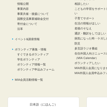
情報公開
相談したい
事業内容
こどもの学習をサポート
い
事業共催・後援について
子育てサポート
国際交流事業補助金交付
生活の情報がほしい
寄付金について
老後のそなえ
沿革
通訳・翻訳をしてほしい
病気になった時・ケガし
イベント&講座情報
防災
多言語ラジオ番組
ボランティア募集・情報
在住外国人向けニュース
すぐできるボランティア
（MIA Calendar）
学生ボランティア
ボランティアしたい
ボランティア情報一覧
MIA外国人会員になりま
ボランティア申込みフォーム
MIA外国人会員申込みフ
MIA会員活動情報一覧
日本語（にほんご）