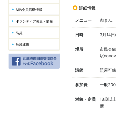
詳細情報
MIA会員活動情報
メニュー
肉まん
ボランティア募集・情報
防災
日時
3月14日(
地域連携
場所
市民会館
駅non
講師
照屋可緒
参加費
一般200
対象・定員
18歳以
催