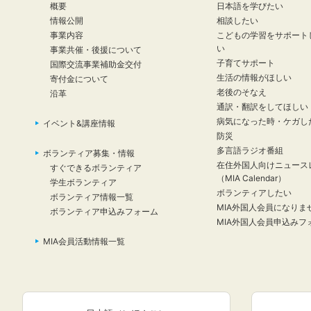
概要
日本語を学びたい
情報公開
相談したい
事業内容
こどもの学習をサポート
い
事業共催・後援について
子育てサポート
国際交流事業補助金交付
生活の情報がほしい
寄付金について
老後のそなえ
沿革
通訳・翻訳をしてほしい
病気になった時・ケガし
イベント&講座情報
防災
多言語ラジオ番組
ボランティア募集・情報
在住外国人向けニュース
すぐできるボランティア
（MIA Calendar）
学生ボランティア
ボランティアしたい
ボランティア情報一覧
MIA外国人会員になりま
ボランティア申込みフォーム
MIA外国人会員申込みフ
MIA会員活動情報一覧