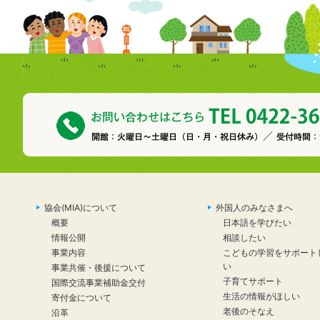
協会(MIA)について
外国人のみなさまへ
概要
日本語を学びたい
情報公開
相談したい
事業内容
こどもの学習をサポート
い
事業共催・後援について
子育てサポート
国際交流事業補助金交付
生活の情報がほしい
寄付金について
老後のそなえ
沿革